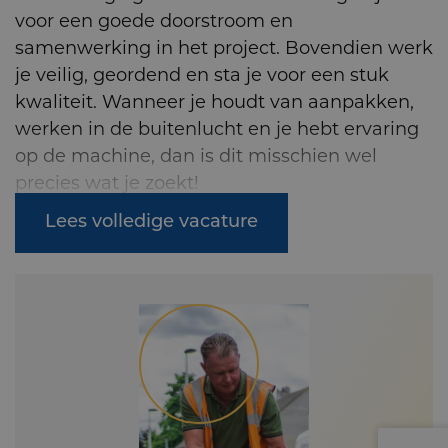
voor een goede doorstroom en
samenwerking in het project. Bovendien werk
je veilig, geordend en sta je voor een stuk
kwaliteit. Wanneer je houdt van aanpakken,
werken in de buitenlucht en je hebt ervaring
op de machine, dan is dit misschien wel
precies wat je zoekt!
Lees volledige vacature
Wat bieden wij
Een informele en leuke werkomgeving waar
je de kans krijgt om jezelf te ontwikkelen
binnen een hecht team. Uiteraard krijg je een
goed salaris en daarnaast de beste
begeleiding, zodat je maximaal de kans krijgt
om te groeien in je vakgebied. Een vast
contract en diverse loopbaanpaden behoren