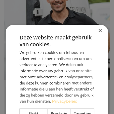
×
Deze website maakt gebruik
van cookies.
We gebruiken cookies om inhoud en
advertenties te personaliseren en om ons
verkeer te analyseren. We delen ook
informatie over uw gebruik van onze site
met onze advertentie- en analysepartners,
die deze kunnen combineren met andere
informatie die u aan hen heeft verstrekt of
" Niks is belangrijker dan het team
die zij hebben verzameld door uw gebruik
"
van hun diensten.
Privacybeleid
Levi
Strikt
Prestatie
Targeting