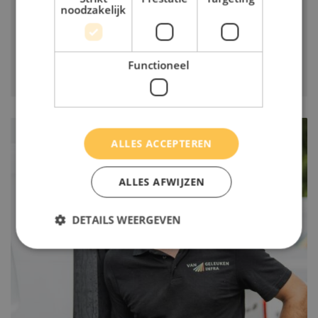
Uitvoerder, Van Geleuken Infra
noodzakelijk
Lees verhaal
Functioneel
ALLES ACCEPTEREN
ALLES AFWIJZEN
DETAILS WEERGEVEN