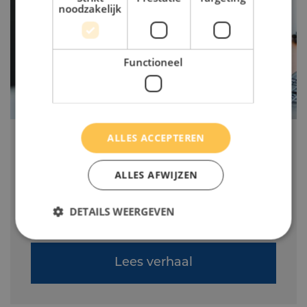
noodzakelijk
Functioneel
ALLES ACCEPTEREN
" ik zit hier helemaal op mijn
plaats! "
ALLES AFWIJZEN
Mariëlle
DETAILS WEERGEVEN
HR-medewerker, Van Geleuken Infra
Lees verhaal