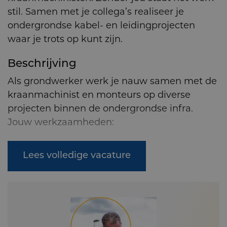
stil. Samen met je collega’s realiseer je
ondergrondse kabel- en leidingprojecten
waar je trots op kunt zijn.
Beschrijving
Als grondwerker werk je nauw samen met de
kraanmachinist en monteurs op diverse
projecten binnen de ondergrondse infra.
Jouw werkzaamheden:
Assisteren bij het aanleggen en vervangen
Lees volledige vacature
van kabels en leidingen
Ondersteunen van de kraanmachinist bij
het graven van sleuven
Handmatig grondwerk uitvoeren op
plekken waar de machine niet kan komen