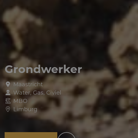
Grondwerker
Maastricht
Water, Gas, Civiel
MBO
Limburg