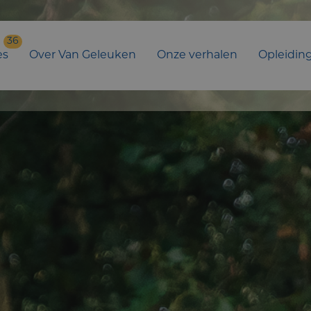
36
es
Over Van Geleuken
Onze verhalen
Opleidin