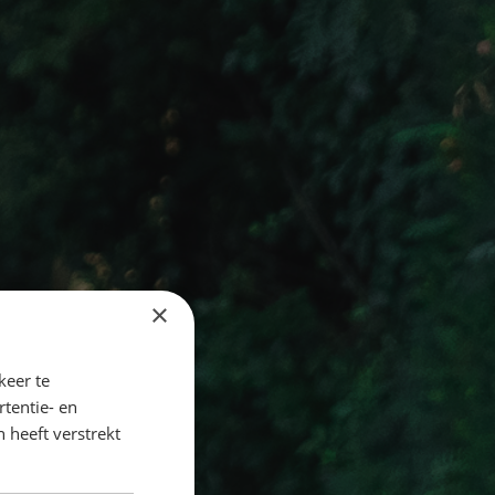
×
keer te
tentie- en
 heeft verstrekt