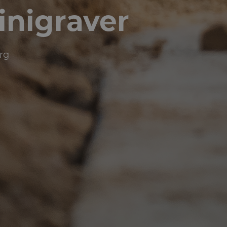
inigraver
rg