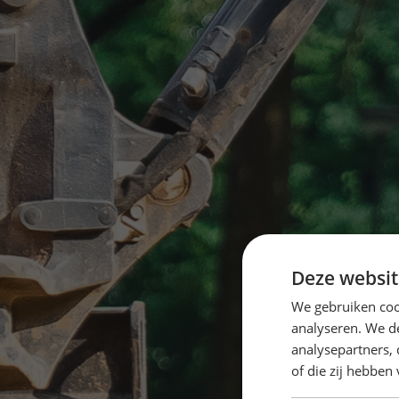
Deze websit
We gebruiken coo
analyseren. We de
analysepartners,
of die zij hebbe