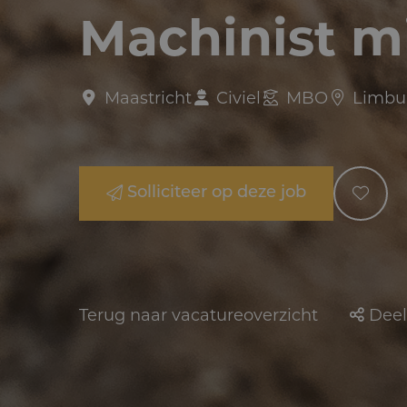
Machinist m
Maastricht
Civiel
MBO
Limbu
Solliciteer op deze job
Terug naar vacatureoverzicht
Deel