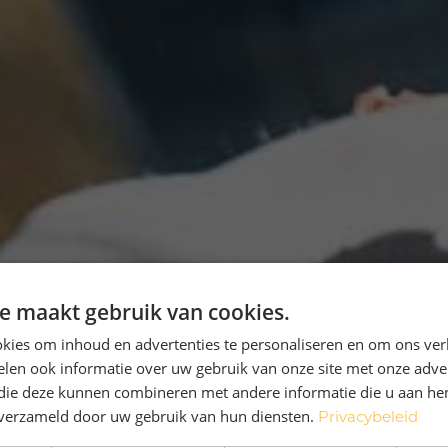
e maakt gebruik van cookies.
kies om inhoud en advertenties te personaliseren en om ons ver
len ook informatie over uw gebruik van onze site met onze adver
 die deze kunnen combineren met andere informatie die u aan hen
n verzameld door uw gebruik van hun diensten.
Privacybeleid