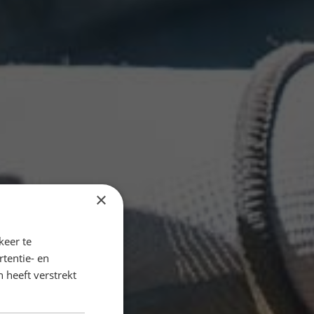
×
keer te
tentie- en
 heeft verstrekt