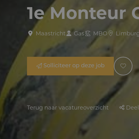
1e Monteur 
Maastricht
Gas
MBO
Limbur
Solliciteer op deze job
Terug naar vacatureoverzicht
Deel