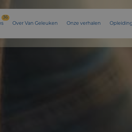
36
es
Over Van Geleuken
Onze verhalen
Opleidin