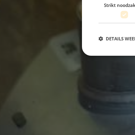
Strikt noodzak
DETAILS WE