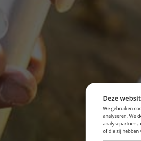
Deze websit
We gebruiken coo
analyseren. We de
analysepartners,
of die zij hebbe