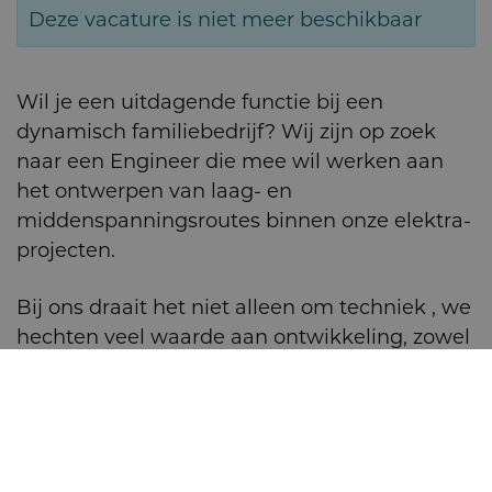
Deze vacature is niet meer beschikbaar
Wil je een uitdagende functie bij een
dynamisch familiebedrijf? Wij zijn op zoek
naar een Engineer die mee wil werken aan
het ontwerpen van laag- en
middenspanningsroutes binnen onze elektra-
projecten.
Bij ons draait het niet alleen om techniek , we
hechten veel waarde aan ontwikkeling, zowel
professioneel als persoonlijk. Een leergierige
houding, een gezonde dosis positieve energie
én humor vinden we belangrijk.
Wil jij samen met ons bouwen aan een