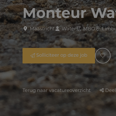
Monteur Wa
Maastricht
Water
MBO
Limb
Solliciteer op deze job
Terug naar vacatureoverzicht
Deel