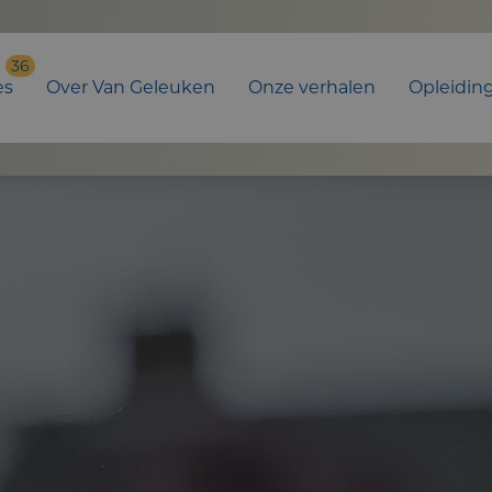
36
es
Over Van Geleuken
Onze verhalen
Opleidin