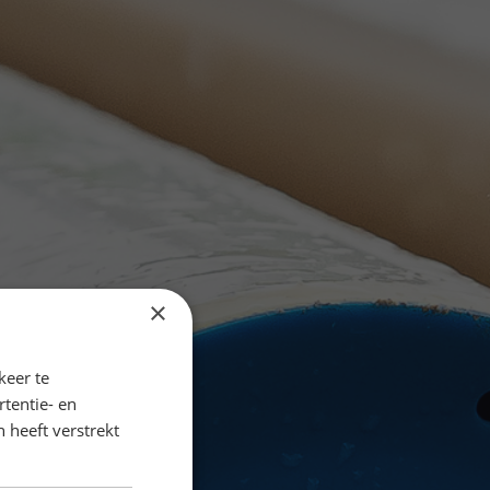
×
keer te
tentie- en
 heeft verstrekt