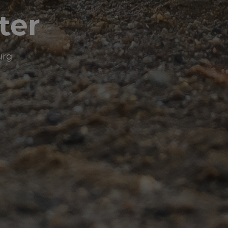
ter
urg