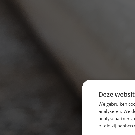
Deze websit
We gebruiken coo
analyseren. We de
analysepartners,
of die zij hebbe